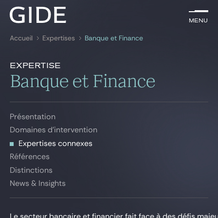
FR
Menu
Menu
Accueil
Expertises
Banque et Finance
Rechercher par
mots-clés
Expertises connexes
Expertise
Présentation
Banque et Finance
Avocats
Domaines d'intervention
Expertises connexes
Expertises
Présentation
Références
Global
Domaines d'intervention
Distinctions
Expertises connexes
News & insights
News & Insights
Références
Distinctions
News & Insights
Notre cabinet
Carrière
Le secteur bancaire et financier fait face à des défis maj