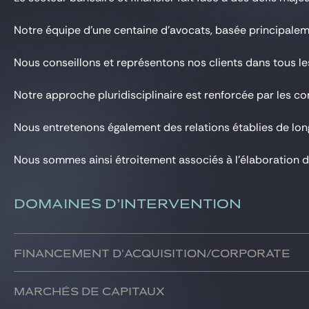
Gide Pro Bono et RSE
Notre équipe d’une centaine d’avocats, basée principalemen
Blog Real Estate
Contact
Nous conseillons et représentons nos clients dans tous les
Notre approche pluridisciplinaire est renforcée par les c
Nous entretenons également des relations établies de long
Nous sommes ainsi étroitement associés à l’élaboration d
DOMAINES D’INTERVENTION
Financement d'acquisition/corporate
Nous conseillons prêteurs, emprunteurs et fonds de privat
Marchés de capitaux