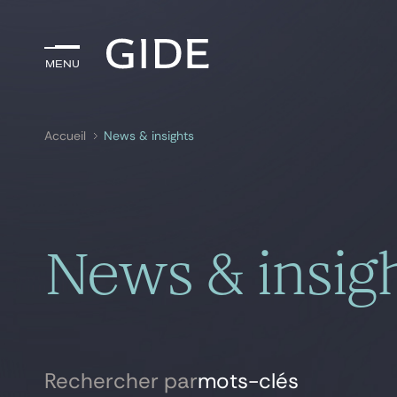
Menu
Menu
Accueil
News & insights
Rechercher par
mots-clés
News & insig
Rechercher par
mots-clés