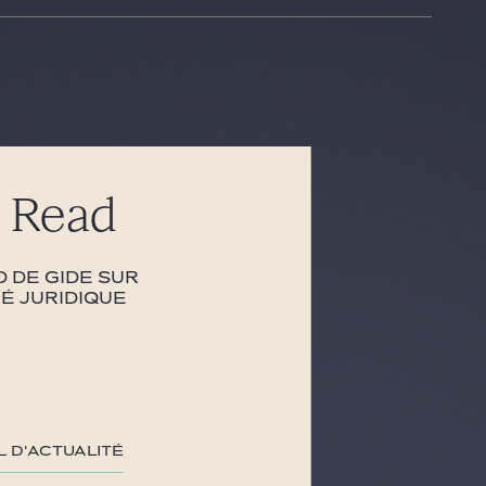
 Read
 de Gide sur
té juridique
l d'actualité