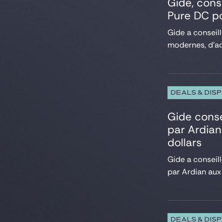
Gide, cons
Pure DC po
Gide a conseil
modernes, d’act
DEALS & DIS
Gide conse
par Ardian
dollars
Gide a conseil
par Ardian aux 
DEALS & DIS