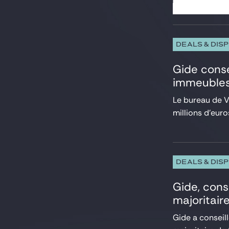
Droit pénal des affaires
Droit public
Energie et Ressources naturelles
Environnement
DEALS & DIS
ESG, RSE, Durabilité
Gide conse
Executives & Management Packages
immeubles
Financements structurés
Fintech, Blockchain et Web3
Le bureau de V
Fiscal
millions d’euro
Fonds d’investissement
HealthTech et Life Sciences
Immobilier
Infrastructure
Intelligence Artificielle
DEALS & DIS
Investissements étrangers, FSR et FDI
Gide, conse
IT, Digital et Cybersecurité
LBO Sponsors
majoritair
Marchés de capitaux
Gide a conseill
Médias et Communication