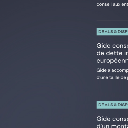
conseil aux ent
DEALS & DIS
Gide conse
de dette i
européen
Gide a accompa
d’une taille de 
DEALS & DIS
Gide conse
d’un monta