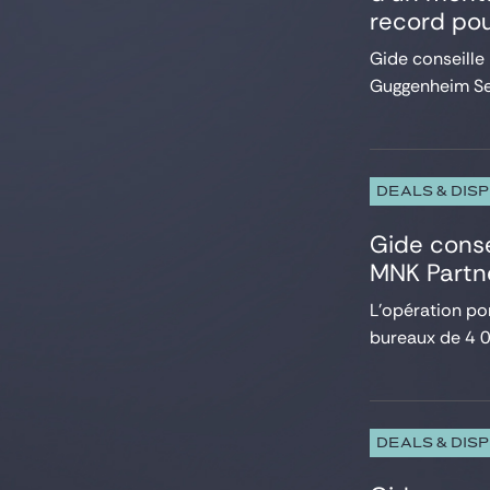
record pou
Gide conseille
Guggenheim Secu
DEALS & DIS
Gide conse
MNK Partn
L’opération po
bureaux de 4 00
DEALS & DIS