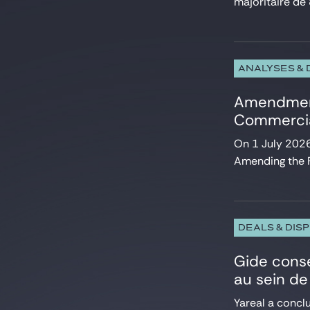
majoritaire de
Private Equity
Projets et Financement de projets
Propriété Intellectuelle
Réglementation UE et affaires publiques
Restructuring
ANALYSES &
Services financiers
Amendment
Social
Sport
Commercia
Télécommunications
On 1 July 2026
Titrisation
Amending the R
Venture & Growth Tech
DEALS & DIS
Gide conse
au sein de
Yareal a conclu