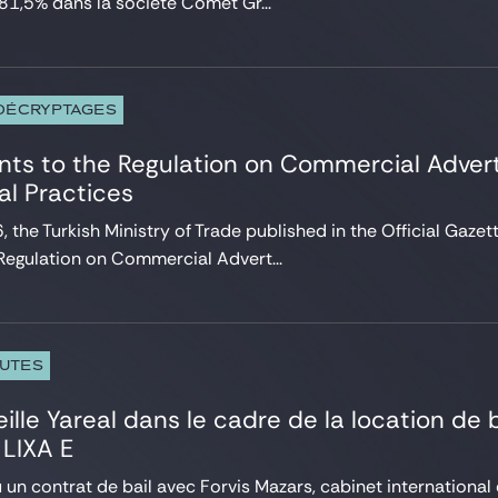
 81,5% dans la société Comet Gr...
 DÉCRYPTAGES
s to the Regulation on Commercial Adverti
l Practices
, the Turkish Ministry of Trade published in the Official Gaze
egulation on Commercial Advert...
PUTES
ille Yareal dans le cadre de la location de
 LIXA E
 un contrat de bail avec Forvis Mazars, cabinet international d