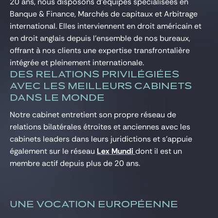
20 ans, nous disposons d’équipes spécialisées en
Gide Pro Bono et RSE
Banque & Finance, Marchés de capitaux et Arbitrage
Blog Real Estate
international. Elles interviennent en droit américain et
en droit anglais depuis l’ensemble de nos bureaux,
Contact
offrant à nos clients une expertise transfrontalière
intégrée et pleinement internationale.
DES RELATIONS PRIVILÉGIÉES
AVEC LES MEILLEURS CABINETS
DANS LE MONDE
Notre cabinet entretient son propre réseau de
relations bilatérales étroites et anciennes avec les
cabinets leaders dans leurs juridictions et s’appuie
également sur le réseau
Lex Mundi
dont il est un
membre actif depuis plus de 20 ans.
UNE VOCATION EUROPÉENNE