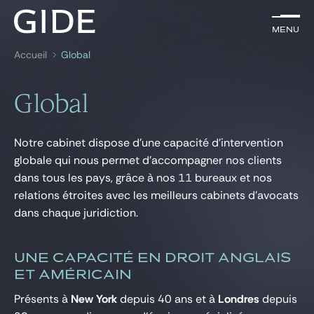
FR
Menu
Menu
Accueil
Global
Rechercher par
mots-clés
Global
Avocats
Notre cabinet dispose d’une capacité d’intervention
Expertises
globale qui nous permet d’accompagner nos clients
dans tous les pays, grâce à nos 11 bureaux et nos
Global
relations étroites avec les meilleurs cabinets d’avocats
News & insights
dans chaque juridiction.
UNE CAPACITÉ EN DROIT ANGLAIS
Notre cabinet
ET AMÉRICAIN
Carrière
Présents à
New York
depuis 40 ans et à
Londres
depuis