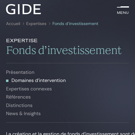
FR
Menu
Menu
Accueil
Expertises
Fonds d’investissement
Rechercher par
mots-clés
Domaines d'intervention
Expertise
Présentation
Fonds d’investissement
Avocats
Domaines d'intervention
Expertises connexes
Expertises
Présentation
Références
Global
Domaines d'intervention
Distinctions
Expertises connexes
News & insights
News & Insights
Références
Distinctions
News & Insights
Notre cabinet
Carrière
La création et la gestion de fonds d’investissement sont