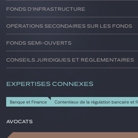
Nous accompagnons nos clients dans la gestion des différen
Fonds d'infrastructure
Nous accompagnons nos clients sur les différents types de f
Opérations secondaires sur les fonds
Nous épaulons les gérants dans le cadre de la structuratio
Fonds semi-ouverts
Nous avons développé une compétence particulière dans la s
Conseils juridiques et réglementaires
Nous intervenons également pour le compte d’investisseurs i
EXPERTISES CONNEXES
Banque et Finance
Contentieux de la régulation bancaire et f
Avocats