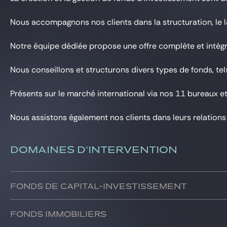
Gide Pro Bono et RSE
Nous accompagnons nos clients dans la structuration, le lan
Blog Real Estate
Contact
Notre équipe dédiée propose une offre complète et intégrée
Nous conseillons et structurons divers types de fonds, te
Présents sur le marché international via nos 11 bureaux et
Nous assistons également nos clients dans leurs relations 
DOMAINES D'INTERVENTION
Fonds de capital-investissement
Nous conseillons des gestionnaires et des investisseurs su
Fonds immobiliers