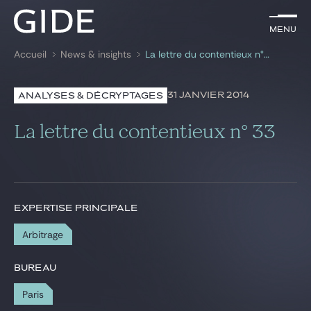
FR
Menu
Menu
Accueil
News & insights
La lettre du contentieux n° 33
Rechercher par
mots-clés
31 JANVIER 2014
ANALYSES & DÉCRYPTAGES
Avocats
La lettre du contentieux n° 33
Expertises
Global
News & insights
EXPERTISE PRINCIPALE
Arbitrage
Notre cabinet
BUREAU
Carrière
Paris