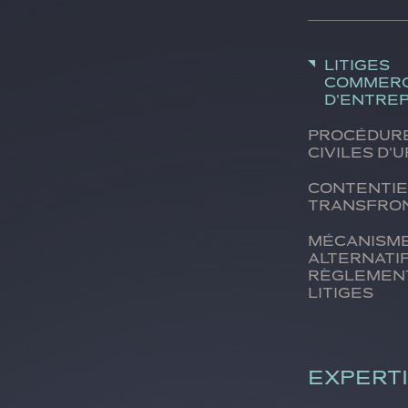
litiges
commerc
d'entrep
Procédur
civiles d'
Contenti
transfron
Mécanism
alternati
règlemen
litiges
EXPERT