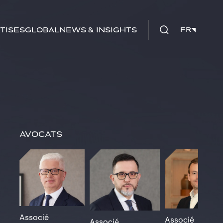
tises
Global
News & insights
FR
FR
Avocats
Associé
Associé
Associé