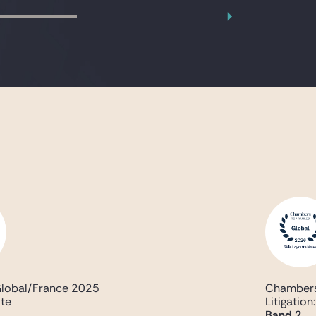
lobal/France 2025
Chambers
ite
Litigation:
Band 2