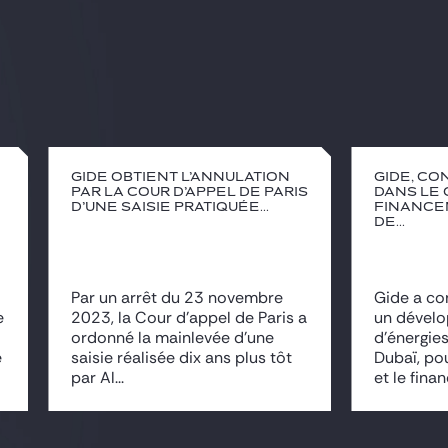
Gide obtient l’annulation
Gide, co
par la Cour d’appel de Paris
dans le 
d’une saisie pratiquée...
finance
de...
Par un arrêt du 23 novembre
Gide a co
e
2023, la Cour d’appel de Paris a
un dévelo
ordonné la mainlevée d’une
d’énergie
e
saisie réalisée dix ans plus tôt
Dubaï, po
par Al...
et le fina