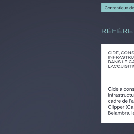
Contentieux de 
RÉFÉRE
Gide, cons
Infrastru
dans le c
l’acquisiti
Gide a cons
Infrastruct
cadre de l’
Clipper (Ca
Belambra, le