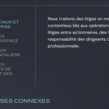
Nous traitons des litiges en m
iaux et
contentieux liés aux opérations
rise
litiges entre actionnaires, des 
es
responsabilité des dirigeants 
urgence
professionnelle.
eux
taliers
es
fs de
t des
ISES CONNEXES