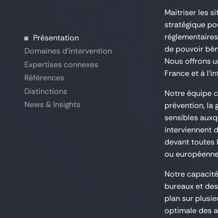
Maitriser les s
stratégique pou
réglementaires,
Présentation
Présentation
de pouvoir bén
Domaines d'intervention
Domaines d'intervention
Nous offrons un
Expertises connexes
Expertises connexes
France et à l’in
Références
Références
Distinctions
Distinctions
Notre équipe c
News & Insights
News & Insights
prévention, la 
sensibles auxq
interviennent 
devant toutes l
ou européenne
Notre capacité
bureaux et des
plan sur plusie
optimale des a