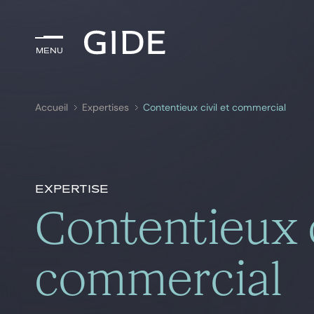
Menu
Menu
Accueil
Expertises
Contentieux civil et commercial
Rechercher par
mots-clés
Expertise
Contentieux c
commercial