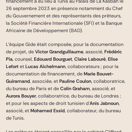
financement a eu lieu à Tunis au Palais de La Kasbah le
26 septembre 2023 en présence notamment du Chef
du Gouvernement et des représentants des prêteurs,
la Société Financière Internationale (SFI) et la Banque
Africaine de Développement (BAD).
L’équipe Gide était composée, pour la documentation
de projet, de
Victor Grandguillaume
, associé,
Frédéric
Pia
, counsel,
Edouard Bourguet
,
Claire Labouré
,
Elise
Lefort
et
Lucas Aichelmann
, collaborateurs ; pour la
documentation de financement, de
Marie Bouvet-
Guiramand
, associée, et
Pauline Coulon
, collaboratrice,
du bureau de Paris et de
Colin Graham
, associé, et
Aurora Bouyer
, collaboratrice, du bureau de Londres ;
et pour les aspects de droit tunisien d’
Anis Jabnoun
,
associé, et
Mohamed Essid
, collaborateur, du bureau
de Tunis.
Les prêteurs étaient conseillés par le cabinet Clifford