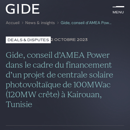
FR
Menu
Menu
Accueil
News & insights
Gide, conseil d’AMEA Power dans le cadre du financement d’un projet de centrale solaire photovoltaïque de 100MWac (120MW crête) à Kairouan, Tunisie
Rechercher par
mots-clés
2 OCTOBRE 2023
DEALS & DISPUTES
Avocats
Gide, conseil d’AMEA Power
Expertises
dans le cadre du financement
d’un projet de centrale solaire
Global
photovoltaïque de 100MWac
News & insights
(120MW crête) à Kairouan,
Tunisie
Notre cabinet
Carrière