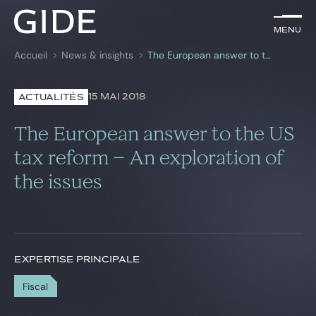
FR
Menu
Menu
Accueil
News & insights
The European answer to the US tax reform – An exploration of the issues
Rechercher par
mots-clés
15 MAI 2018
ACTUALITÉS
Avocats
The European answer to the US
Expertises
tax reform – An exploration of
the issues
Global
News & insights
EXPERTISE PRINCIPALE
Notre cabinet
Fiscal
Carrière