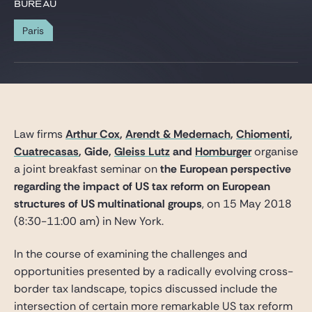
Gide Pro Bono et RSE
BUREAU
Blog Real Estate
Paris
Contact
Law firms
Arthur Cox
,
Arendt & Medernach
,
Chiomenti
,
Cuatrecasas
, Gide,
Gleiss Lutz
and
Homburger
organise
a joint breakfast seminar on
the European perspective
regarding the impact of US tax reform on European
structures of US multinational groups
, on 15 May 2018
(8:30-11:00 am) in New York.
In the course of examining the challenges and
opportunities presented by a radically evolving cross-
border tax landscape, topics discussed include the
intersection of certain more remarkable US tax reform