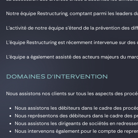
Gide Pro Bono et RSE
Notre équipe Restructuring, comptant parmi les leaders du 
Blog Real Estate
Contact
L’activité de notre équipe s’étend de la prévention des di
L’équipe Restructuring est récemment intervenue sur des d
L’équipe a également assisté des acteurs majeurs du march
DOMAINES D'INTERVENTION
Nous assistons nos clients sur tous les aspects des procéd
Nous assistons les débiteurs dans le cadre des procédu
Nous représentons des débiteurs dans le cadre des proc
Nous assistons les dirigeants de sociétés en redresseme
Nous intervenons également pour le compte de repreneu