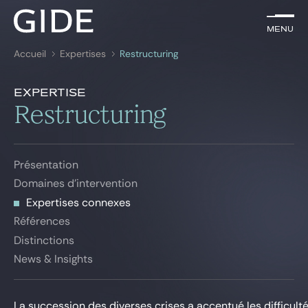
FR
Menu
Menu
Accueil
Expertises
Restructuring
Rechercher par
mots-clés
Expertises connexes
Expertise
Présentation
Restructuring
Avocats
Domaines d'intervention
Expertises connexes
Expertises
Présentation
Références
Global
Domaines d'intervention
Distinctions
Expertises connexes
News & insights
News & Insights
Références
Distinctions
News & Insights
Notre cabinet
Carrière
La succession des diverses crises a accentué les difficul