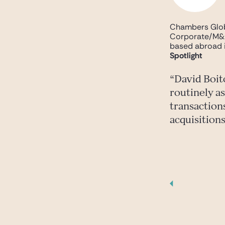
Chambers Glob
Corporate/M&A:
based abroad 
Spotlight
David Boit
routinely a
transactions
acquisition