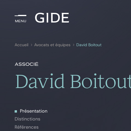
Menu
Menu
Accueil
Avocats et équipes
David Boitout
Rechercher par
mots-clés
Associé
David Boitou
Présentation
Présentation
Distinctions
Distinctions
Références
Références