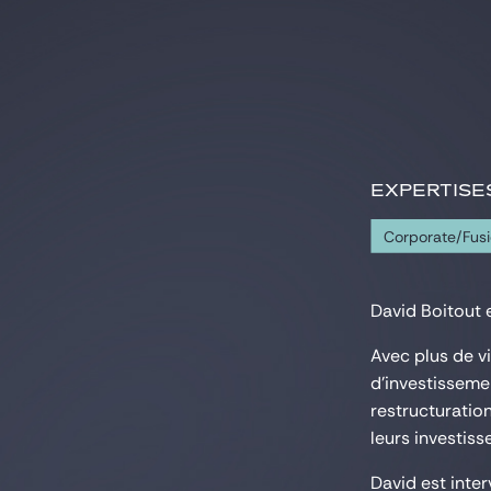
EXPERTISE
Corporate/Fusi
David Boitout 
Avec plus de v
d'investissemen
restructuratio
leurs investis
David est inte