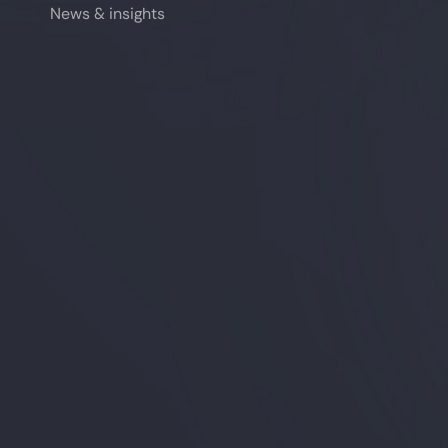
News & insights
News & insights