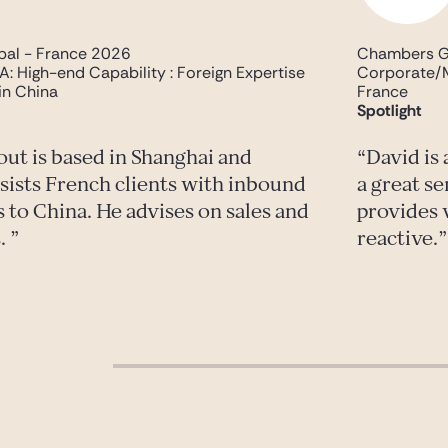
al - France 2026
Chambers G
 High-end Capability : Foreign Expertise
Corporate/M&
in China
France
Spotlight
out is based in Shanghai and
David is
ssists French clients with inbound
a great se
 to China. He advises on sales and
provides v
s.
reactive.