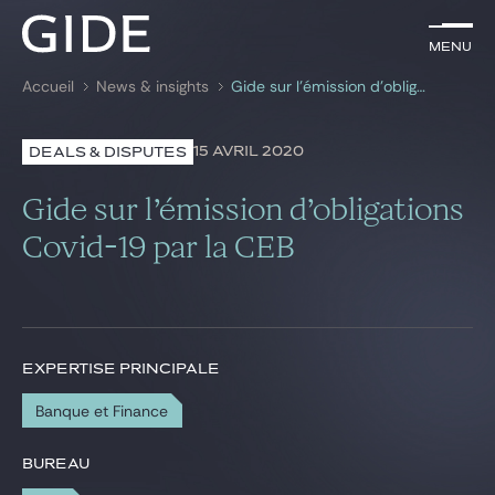
FR
Menu
Menu
Accueil
News & insights
Gide sur l’émission d’obligations Covid-19 par la CEB
Rechercher par
mots-clés
15 AVRIL 2020
DEALS & DISPUTES
Avocats
Gide sur l’émission d’obligations
Expertises
Covid-19 par la CEB
Global
News & insights
EXPERTISE PRINCIPALE
Banque et Finance
Notre cabinet
Carrière
BUREAU