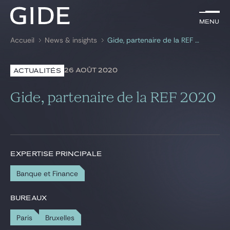
FR
Menu
Menu
Accueil
News & insights
Gide, partenaire de la REF 2020
Rechercher par
mots-clés
26 AOÛT 2020
ACTUALITÉS
Avocats
Gide, partenaire de la REF 2020
Expertises
Global
News & insights
EXPERTISE PRINCIPALE
Banque et Finance
Notre cabinet
BUREAUX
Carrière
Paris
Bruxelles