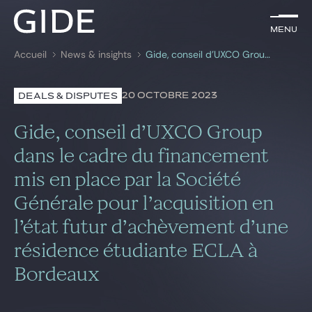
FR
Menu
Menu
Accueil
News & insights
Gide, conseil d’UXCO Group dans le cadre du financement mis en place par la Société Générale pour l’acquisition en l’état futur d’achèvement d’une résidence étudiante ECLA à Bordeaux
Rechercher par
mots-clés
20 OCTOBRE 2023
DEALS & DISPUTES
Avocats
Gide, conseil d’UXCO Group
Expertises
dans le cadre du financement
mis en place par la Société
Global
Générale pour l’acquisition en
News & insights
l’état futur d’achèvement d’une
résidence étudiante ECLA à
Notre cabinet
Bordeaux
Carrière