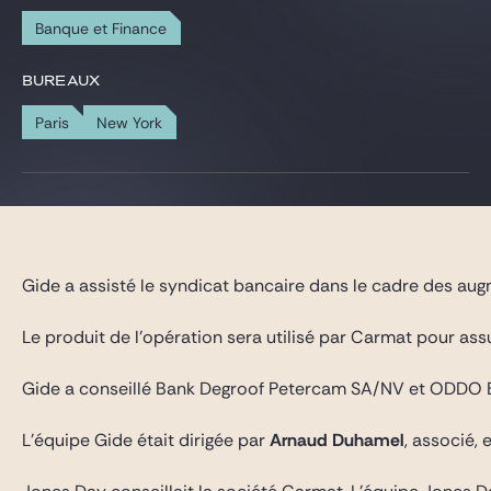
Gide Pro Bono et RSE
Banque et Finance
Blog Real Estate
BUREAUX
Contact
Paris
New York
Gide a assisté le syndicat bancaire dans le cadre des augm
Le produit de l’opération sera utilisé par Carmat pour as
Gide a conseillé Bank Degroof Petercam SA/NV et ODDO BHF
L’équipe Gide était dirigée par
Arnaud Duhamel
, associé, 