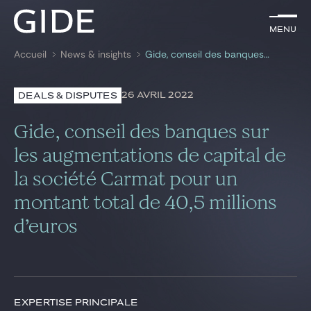
FR
Menu
Menu
Accueil
News & insights
Gide, conseil des banques sur les augmentations de capital de la société Carmat pour un montant total de 40,5 millions d’euros
Rechercher par
mots-clés
26 AVRIL 2022
DEALS & DISPUTES
Avocats
Gide, conseil des banques sur
Expertises
les augmentations de capital de
la société Carmat pour un
Global
montant total de 40,5 millions
News & insights
d’euros
Notre cabinet
Carrière
EXPERTISE PRINCIPALE