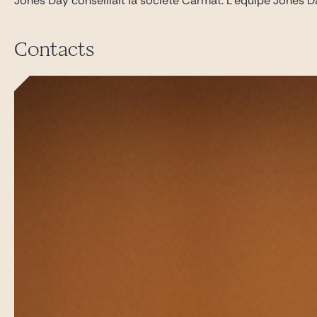
Jones Day conseillait la société Carmat. L’équipe Jones Da
Contacts