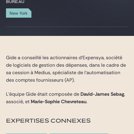
Gide Pro Bono et RSE
BUREAU
Blog Real Estate
New York
Contact
Gide a conseillé les actionnaires d’Expensya, société
de logiciels de gestion des dépenses, dans le cadre de
sa cession à Medius, spécialiste de l’automatisation
des comptes fournisseurs (AP).
L’équipe Gide était composée de
David-James Sebag
,
associé, et
Marie-Sophie Chevreteau
.
EXPERTISES CONNEXES