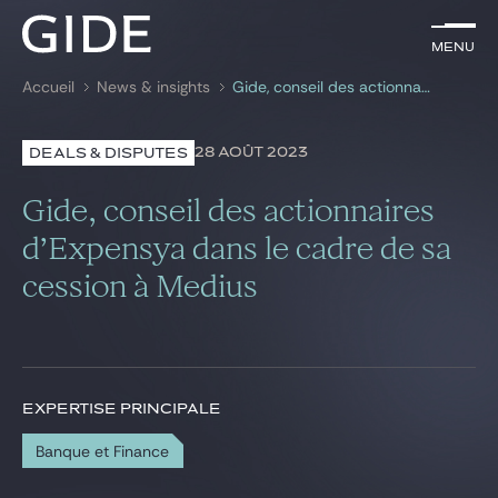
FR
Menu
Menu
Accueil
News & insights
Gide, conseil des actionnaires d’Expensya dans le cadre de sa cession à Medius
Rechercher par
mots-clés
28 AOÛT 2023
DEALS & DISPUTES
Avocats
Gide, conseil des actionnaires
Expertises
d’Expensya dans le cadre de sa
cession à Medius
Global
News & insights
EXPERTISE PRINCIPALE
Notre cabinet
Banque et Finance
Carrière