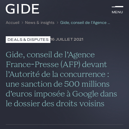
FR
Menu
Menu
Accueil
News & insights
Gide, conseil de l’Agence France-Presse (AFP) devant l’Autorité de la concurrence : une sanction de 500 millions d’euros imposée à Google dans le dossier des droits voisins
Rechercher par
mots-clés
16 JUILLET 2021
DEALS & DISPUTES
Avocats
Gide, conseil de l’Agence
Expertises
France-Presse (AFP) devant
l’Autorité de la concurrence :
Global
une sanction de 500 millions
News & insights
d’euros imposée à Google dans
le dossier des droits voisins
Notre cabinet
Carrière