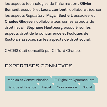
les aspects technologies de l’information ;
Olivier
Bernardi
, associé, et
Laura Lamberti
, collaboratrice, sur
les aspects
Regulatory
,
Magali Buchert
, associée, et
Charles Ghuysen
, collaborateur, sur les aspects de
droit fiscal ;
Stéphane Hautbourg
, associé, sur les
aspects droit de la concurrence et
Foulques de
Rostolan
, associé, sur les aspects de droit social.
CACEIS était conseillé par Clifford Chance.
EXPERTISES CONNEXES
Médias et Communication
IT, Digital et Cybersecurité
Banque et Finance
Fiscal
Concurrence
Social