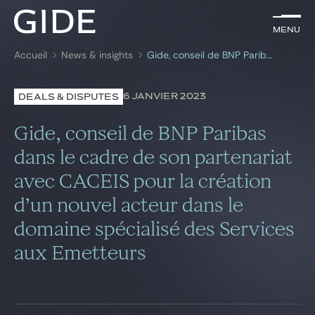
FR
Menu
Menu
Accueil
News & insights
Gide, conseil de BNP Paribas dans le cadre de son partenariat avec CACEIS pour la création d’un nouvel acteur dans le domaine spécialisé des Services aux Emetteurs
Rechercher par
mots-clés
6 JANVIER 2023
DEALS & DISPUTES
Avocats
Gide, conseil de BNP Paribas
Expertises
dans le cadre de son partenariat
avec CACEIS pour la création
Global
d’un nouvel acteur dans le
News & insights
domaine spécialisé des Services
aux Emetteurs
Notre cabinet
Carrière