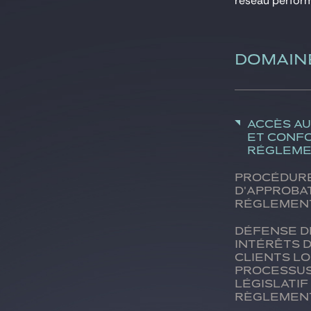
réseau perform
DOMAIN
Accès a
et conf
régleme
Procédur
d'approba
réglemen
Défense d
intérêts 
clients lo
processu
législatif
règlemen