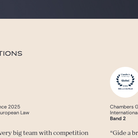
TIONS
nce 2025
Chambers G
European Law
Internation
Band 2
 very big team with competition
Gide a b