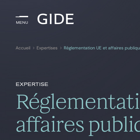
Menu
Menu
Accueil
Expertises
Réglementation UE et affaires publiq
Rechercher par
mots-clés
Expertise
Réglementati
affaires publ