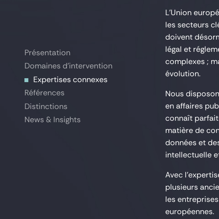
L’Union europé
les secteurs c
doivent désorm
légal et réglem
Présentation
Présentation
complexes ; ma
Domaines d'intervention
Domaines d'intervention
évolution.
Expertises connexes
Expertises connexes
Références
Références
Nous disposons
en affaires pub
Distinctions
Distinctions
connaît parfai
News & Insights
News & Insights
matière de con
données et des
intellectuelle
Avec l’expertis
plusieurs ancie
les entreprises
européennes.