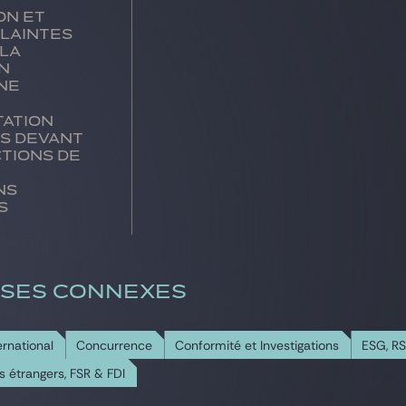
on et
plaintes
 la
n
ne
ation
ts devant
ctions de
s
ns
s
ISES CONNEXES
rnational
Concurrence
Conformité et Investigations
ESG, RS
s étrangers, FSR & FDI