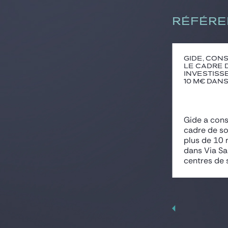
RÉFÉRE
Gide, cons
le cadre 
investiss
10 M€ dans 
Gide a conse
cadre de so
plus de 10 
dans Via Sa
centres de s