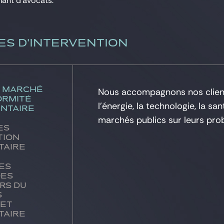
ant d’avocats.
ES D'INTERVENTION
u marché
Nous accompagnons nos client
ormité
l’énergie, la technologie, la san
ntaire
marchés publics sur leurs pr
es
tion
taire
es
des
rs du
s
 et
taire