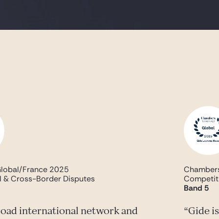
lobal/France 2025
Chambers
al & Cross-Border Disputes
Competit
Band 5
road international network and
Gide is