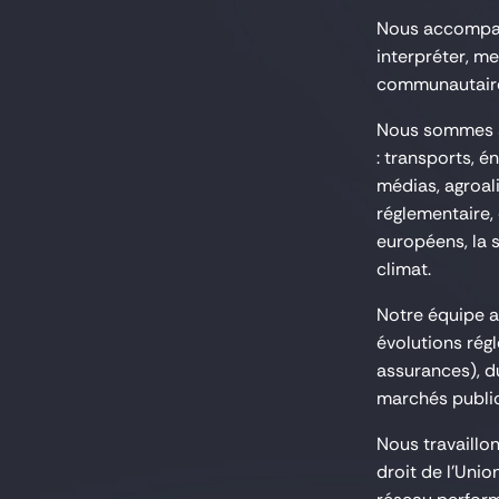
Nous accompagn
interpréter, m
communautair
Nous sommes sp
: transports, é
médias, agroal
réglementaire,
européens, la s
climat.
Notre équipe a
évolutions rég
assurances), du
marchés public
Nous travaillo
droit de l’Uni