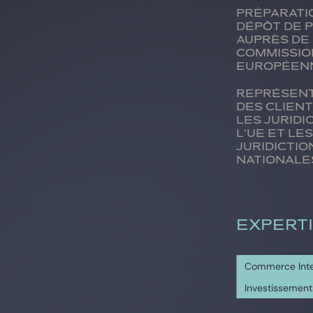
Préparati
dépôt de 
auprès de
Commissio
européen
Représent
des clien
les juridi
l'UE et le
juridictio
nationale
EXPERT
Commerce Inte
Investissement