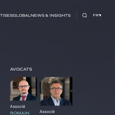
tises
Global
News & insights
FR
FR
Avocats
Associé
Associé
ROMAIN