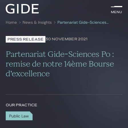
EN
Menu
Menu
Home
News & Insights
Partenariat Gide-Sciences Po : remise de notre 14ème Bourse d’excellence
Search by
keywords
30 NOVEMBER 2021
PRESS RELEASE
Lawyers
Partenariat Gide-Sciences Po :
Practices
remise de notre 14ème Bourse
d’excellence
Global
News & Insights
OUR PRACTICE
Our firm
Public Law
Career