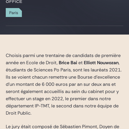
Gide Pro Bono and CSR
OFFICE
Blog Real Estate
Paris
Contact
Choisis parmi une trentaine de candidats de première
année en Ecole de Droit,
Brice Bai
et
Elliott Nouwozan
,
étudiants de Sciences Po Paris, sont les lauréats 2021.
Ils se voient chacun remettre une Bourse d’excellence
d’un montant de 6 000 euros par an sur deux ans et
seront également accueillis au sein du cabinet pour y
effectuer un stage en 2022, le premier dans notre
département IP-TMT, le second dans notre équipe de
Droit Public.
Le jury était composé de Sébastien Pimont, Doyen de