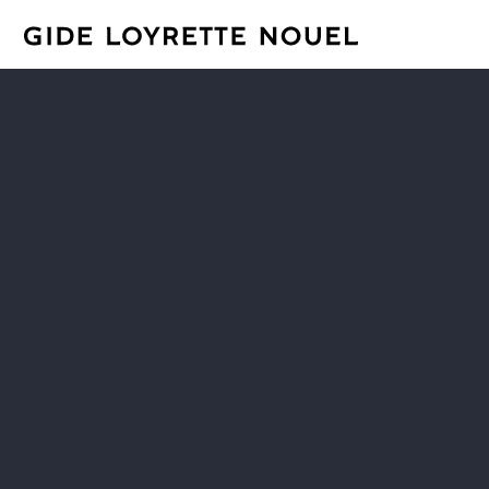
LAWYERS
CAREER
PRACTICES
GIDE PRO BONO AND
CSR
GLOBAL
BLOG REAL ESTATE
NEWS & INSIGHTS
CONTACT
OUR FIRM
Subscribe to our news
Legal information
Sitemap
Terms and conditions
Privacy Policy
© Gide 2026