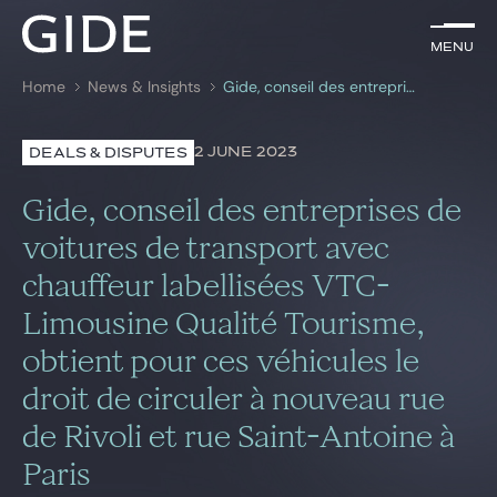
EN
Menu
Menu
Home
News & Insights
Gide, conseil des entreprises de voitures de transport avec chauffeur labellisées VTC-Limousine Qualité Tourisme, obtient pour ces véhicules le droit de circuler à nouveau rue de Rivoli et rue Saint-Antoine à Paris
Search by
keywords
2 JUNE 2023
DEALS & DISPUTES
Lawyers
Gide, conseil des entreprises de
Practices
voitures de transport avec
chauffeur labellisées VTC-
Global
Limousine Qualité Tourisme,
News & Insights
obtient pour ces véhicules le
droit de circuler à nouveau rue
Our firm
de Rivoli et rue Saint-Antoine à
Career
Paris