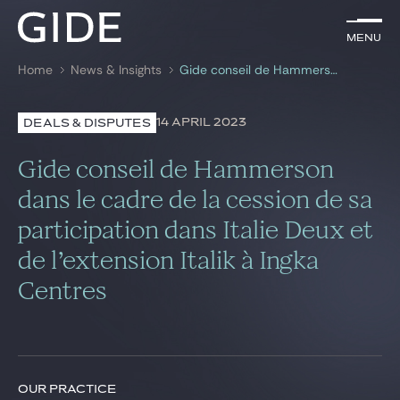
EN
Menu
Menu
Home
News & Insights
Gide conseil de Hammerson dans le cadre de la cession de sa participation dans Italie Deux et de l’extension Italik à Ingka Centres
Search by
keywords
14 APRIL 2023
DEALS & DISPUTES
Lawyers
Gide conseil de Hammerson
Practices
dans le cadre de la cession de sa
participation dans Italie Deux et
Global
de l’extension Italik à Ingka
News & Insights
Centres
Our firm
Career
OUR PRACTICE