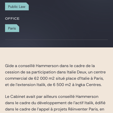
Gide Pro Bono and CSR
Public Law
Blog Real Estate
OFFICE
Contact
Paris
Gide a conseillé Hammerson dans le cadre de la
cession de sa participation dans Italie Deux, un centre
commercial de 62 000 m2 situé place d’Italie à Paris,
et de l’extension Italik, de 6 500 m2 à Ingka Centres.
Le Cabinet avait par ailleurs conseillé Hammerson
dans le cadre du développement de l’actif Italik, édifié
dans le cadre de l’appel à projets Réinventer Paris, en