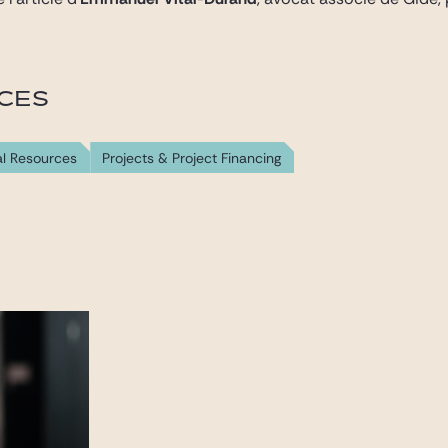
ICES
al Resources
Projects & Project Financing