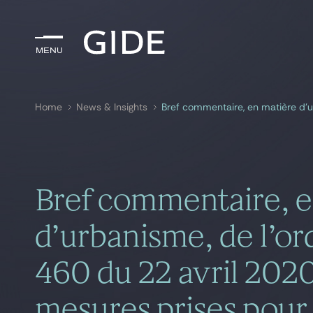
Menu
Menu
Home
News & Insights
Search by
keywords
Bref commentaire, e
d’urbanisme, de l’o
460 du 22 avril 2020
mesures prises pour 