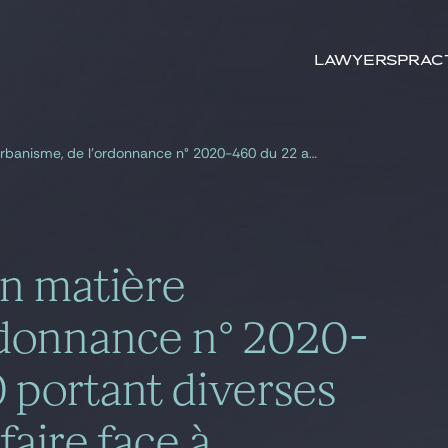
Search by
keywords
Lawyers
Prac
Bref commentaire, en matière d’urbanisme, de l’ordonnance n° 2020-460 du 22 avril 2020 portant diverses mesures prises pour faire face à l’épidémie de Covid-19
n matière
rdonnance n° 2020-
 portant diverses
faire face à