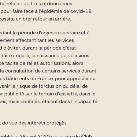
e bénéficier de trois ordonnances
our faire face à l’épidémie de covid-19.
cessite un bref retour en arrière.
ant la période d’urgence sanitaire et à
ment affectant tant les services
d d’éviter, durant la période d’état
taire imparti, la naissance de décisions
e tacite de telles autorisations, alors
la consultation de certains services durant
 des bâtiments de France, pour apprécier sur
venir le risque de forclusion du délai de
ublicité sur le terrain d’assiette, dans le
és, mais confinés, étaient dans l’incapacité
 de vue des intérêts protégés.
publié le 28 avril 2020 sur le
site du
Club