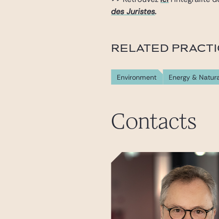
des Juristes
.
RELATED PRACT
Environment
Energy & Natur
Contacts