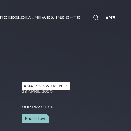
tices
Global
News & Insights
EN
EN
ANALYSIS & TRENDS
28 APRIL 2020
Our practice
Public Law