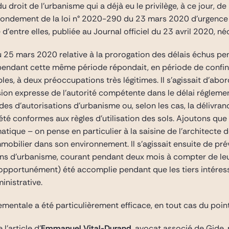
 droit de l’urbanisme qui a déjà eu le privilège, à ce jour, d
fondement de la loi n° 2020-290 du 23 mars 2020 d’urgence p
d’entre elles, publiée au Journal officiel du 23 avril 2020, né
5 mars 2020 relative à la prorogation des délais échus pend
pendant cette même période répondait, en période de confine
bles, à deux préoccupations très légitimes. Il s’agissait d’abor
sion expresse de l’autorité compétente dans le délai réglemen
es d’autorisations d’urbanisme ou, selon les cas, la délivranc
té conformes aux règles d’utilisation des sols. Ajoutons que 
atique – on pense en particulier à la saisine de l’architecte
immobilier dans son environnement. Il s’agissait ensuite de pré
ns d’urbanisme, courant pendant deux mois à compter de leur p
 (opportunément) été accomplie pendant que les tiers intéress
ministrative.
entale a été particulièrement efficace, en tout cas du point
e l’article d’
Emmanuel Vital-Durand
, avocat associé de Gide, 