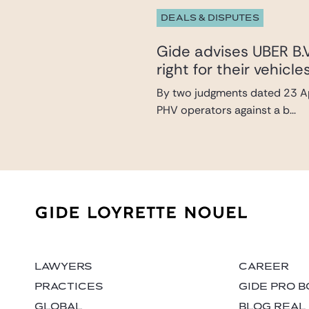
DEALS & DISPUTES
Gide advises UBER B.V
right for their vehic
By two judgments dated 23 Ap
PHV operators against a b...
LAWYERS
CAREER
PRACTICES
GIDE PRO 
GLOBAL
BLOG REAL