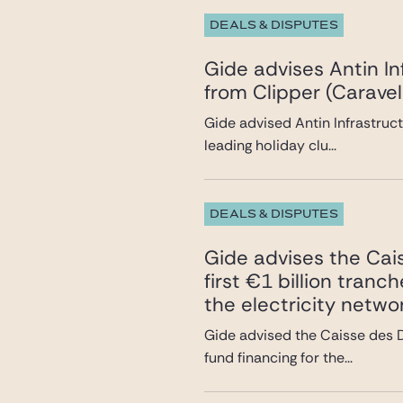
DEALS & DISPUTES
Gide advises Antin In
from Clipper (Caravel
Gide advised Antin Infrastruct
leading holiday clu...
DEALS & DISPUTES
Gide advises the Cai
first €1 billion tran
the electricity netwo
Gide advised the Caisse des D
fund financing for the...