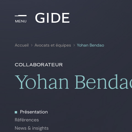
Menu
Menu
Accueil
Avocats et équipes
Yohan Bendao
Rechercher par
mots-clés
Collaborateur
Yohan Benda
Présentation
Présentation
Références
Références
News & insights
News & insights