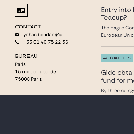
Entry into
Teacup?
CONTACT
CONTACT
The Hague Con
yohan.bendao@gide.com
yohan.bendao@gide.com
European Union
+33 01 40 75 22 56
+33 01 40 75 22 56
BUREAU
BUREAU
ACTUALITÉS
Paris
Paris
Gide obtai
15 rue de Laborde
15 rue de Laborde
75008 Paris
75008 Paris
fund for m
By three rulin
attachments ca
ANALYSES &