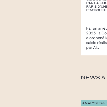
par la Cou
Paris d’un
pratiquée.
Par un arrê
2023, la Co
a ordonné l
saisie réali
par Al...
NEWS & 
ANALYSES &