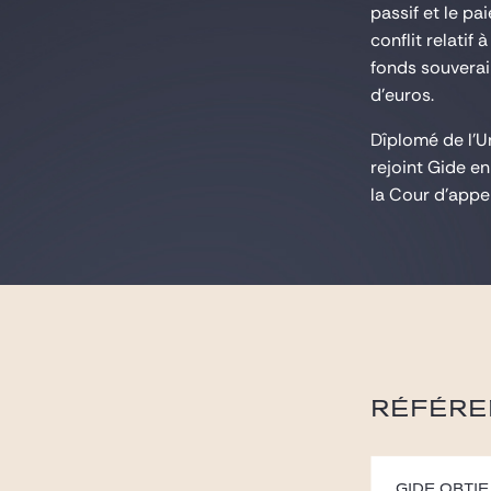
passif et le p
conflit relatif
fonds souverai
d'euros.
Dîplomé de l'Un
rejoint Gide e
la Cour d'appel
RÉFÉRE
Gide obti