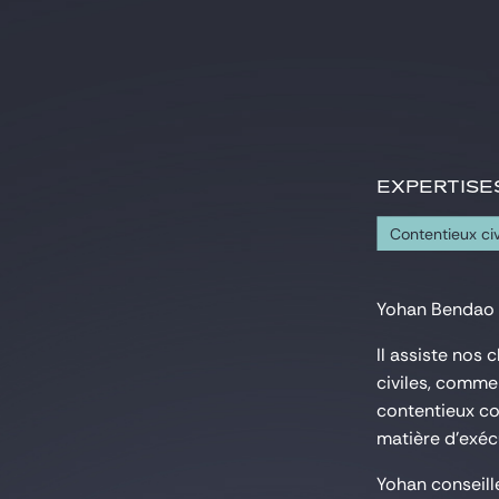
EXPERTISE
Contentieux ci
Yohan Bendao e
Il assiste nos 
civiles, commer
contentieux co
matière d'exécu
Yohan conseill