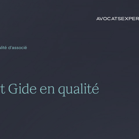
Rechercher par
mots-clés
Avocats
Exper
alité d’associé
t Gide en qualité