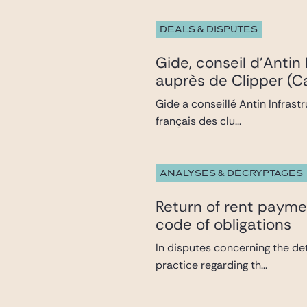
DEALS & DISPUTES
Gide, conseil d’Antin
auprès de Clipper (Ca
Gide a conseillé Antin Infrast
français des clu...
ANALYSES & DÉCRYPTAGES
Return of rent paymen
code of obligations
In disputes concerning the det
practice regarding th...