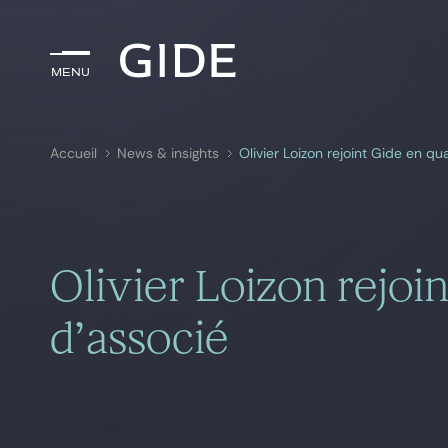
Menu
Menu
Accueil
News & insights
Olivier Loizon rejoint Gide en qu
Rechercher par
mots-clés
Olivier Loizon rejoin
d’associé