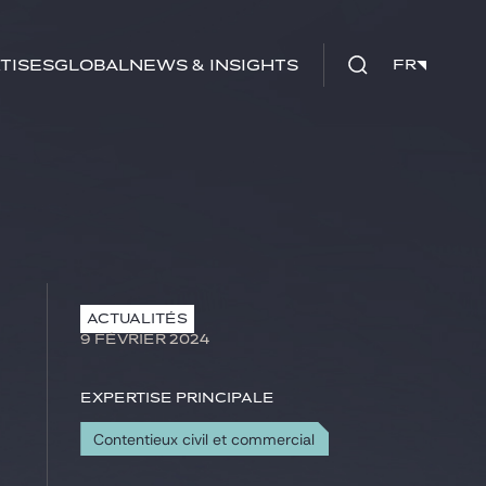
tises
Global
News & insights
FR
FR
ACTUALITÉS
9 FÉVRIER 2024
Expertise principale
Contentieux civil et commercial