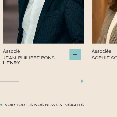
Associé
Associée
JEAN-PHILIPPE PONS-
SOPHIE S
HENRY
jean-philippe.pons-
sophie
henry@gide.com
Voir toutes nos News & insights