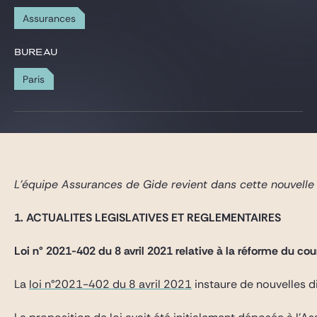
Gide Pro Bono et RSE
Assurances
Blog Real Estate
BUREAU
Contact
Paris
L’équipe Assurances de Gide revient dans cette nouvelle 
1. ACTUALITES LEGISLATIVES ET REGLEMENTAIRES
Loi n° 2021-402 du 8 avril 2021 relative à la réforme du c
La
loi n°2021-402 du 8 avril 2021
instaure de nouvelles di