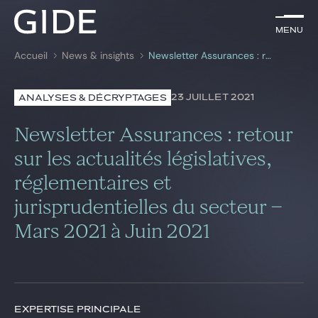
FR
Menu
Menu
Accueil
News & insights
Newsletter Assurances : retour sur les actualités législatives, réglementaires et jurisprudentielles du secteur – Mars 2021 à Juin 2021
Rechercher par
mots-clés
23 JUILLET 2021
ANALYSES & DÉCRYPTAGES
Avocats
Newsletter Assurances : retour
Expertises
sur les actualités législatives,
réglementaires et
Global
jurisprudentielles du secteur –
News & insights
Mars 2021 à Juin 2021
Notre cabinet
Carrière
EXPERTISE PRINCIPALE