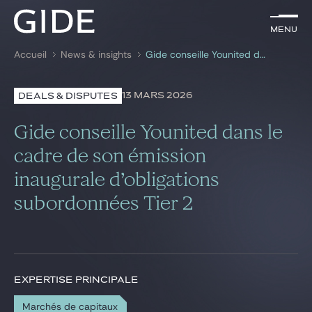
FR
Menu
Menu
Accueil
News & insights
Gide conseille Younited dans le cadre de son émission inaugurale d’obligations subordonnées Tier 2
Rechercher par
mots-clés
13 MARS 2026
DEALS & DISPUTES
Avocats
Gide conseille Younited dans le
Expertises
cadre de son émission
inaugurale d’obligations
Global
subordonnées Tier 2
News & insights
Notre cabinet
EXPERTISE PRINCIPALE
Carrière
Marchés de capitaux