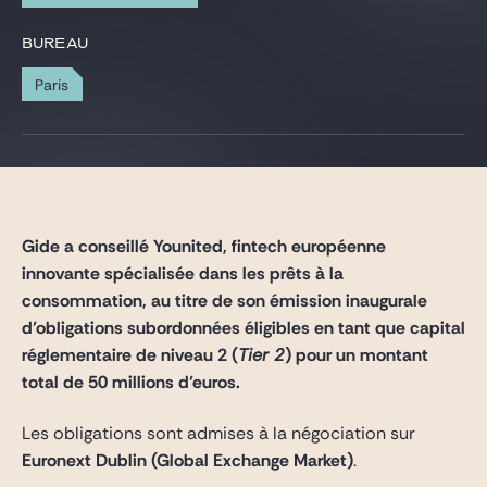
Gide Pro Bono et RSE
BUREAU
Blog Real Estate
Paris
Contact
Gide a conseillé Younited, fintech européenne
innovante spécialisée dans les prêts à la
consommation, au titre de son émission inaugurale
d’obligations subordonnées éligibles en tant que capital
réglementaire de niveau 2 (
Tier 2
) pour un montant
total de 50 millions d’euros.
Les obligations sont admises à la négociation sur
Euronext Dublin (Global Exchange Market)
.