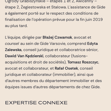
Ogrody Grabiszyńskie – étapes 1 et 2, Awicenny –
étape 2, Żegiestowska et Stalowa. L’assistance de Gide
a également porté sur le respect des conditions de
finalisation de l’opération prévue pour la fin juin 2019
au plus tard.
L’équipe, dirigée par
Błażej Czwarnok
, avocat et
counsel
au sein de Gide Varsovie, comprend
Edyta
Zalewska
, conseil juridique et collaboratrice sénior,
Dawid Van Kędzierski
, collaborateur (fusions-
acquisitions et droit de sociétés),
Tomasz Roszczyc
,
avocat et collaborateur, et
Rafał Osetek
, conseil
juridique et collaborateur (immobilier), ainsi que
d’autres membres du département immobilier et des
équipes issues d’autres départements de chez Gide.
EXPERTISE CONNEXE