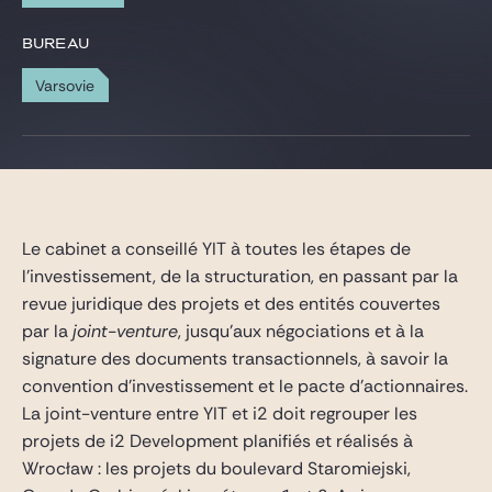
Gide Pro Bono et RSE
BUREAU
Blog Real Estate
Varsovie
Contact
Le cabinet a conseillé YIT à toutes les étapes de
l’investissement, de la structuration, en passant par la
revue juridique des projets et des entités couvertes
par la
joint-venture
, jusqu’aux négociations et à la
signature des documents transactionnels, à savoir la
convention d’investissement et le pacte d’actionnaires.
La joint-venture entre YIT et i2 doit regrouper les
projets de i2 Development planifiés et réalisés à
Wrocław : les projets du boulevard Staromiejski,