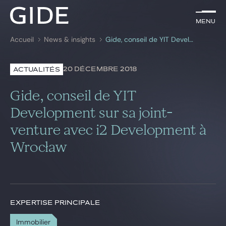
FR
Menu
Menu
Accueil
News & insights
Gide, conseil de YIT Development sur sa joint-venture avec i2 Development à Wrocław
Rechercher par
mots-clés
20 DÉCEMBRE 2018
ACTUALITÉS
Avocats
Gide, conseil de YIT
Expertises
Development sur sa joint-
venture avec i2 Development à
Global
Wrocław
News & insights
Notre cabinet
EXPERTISE PRINCIPALE
Carrière
Immobilier