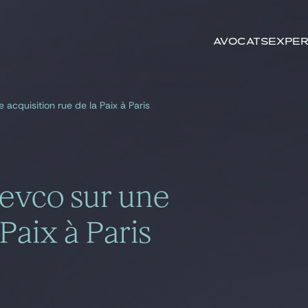
Rechercher par
mots-clés
Avocats
Exper
 acquisition rue de la Paix à Paris
devco sur une
 Paix à Paris