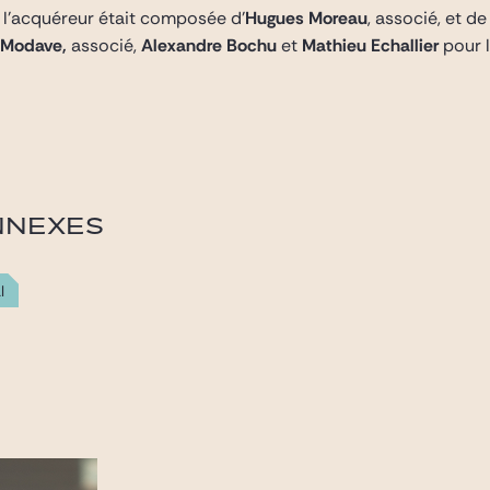
é l’acquéreur était composée d’
Hugues Moreau
, associé, et d
 Modave,
associé,
Alexandre Bochu
et
Mathieu Echallier
pour l
NNEXES
l