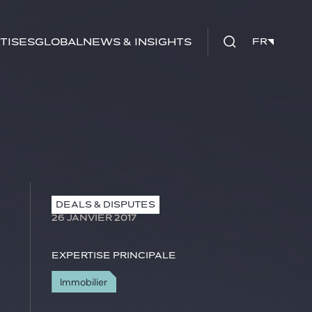
tises
Global
News & insights
FR
FR
DEALS & DISPUTES
26 JANVIER 2017
Expertise principale
Immobilier