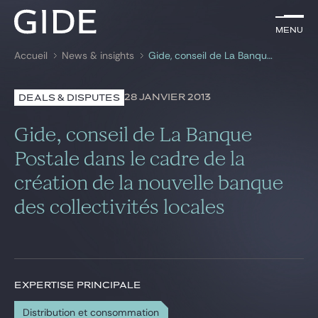
FR
Menu
Menu
Accueil
News & insights
Gide, conseil de La Banque Postale dans le cadre de la création de la nouvelle banque des collectivités locales
Rechercher par
mots-clés
28 JANVIER 2013
DEALS & DISPUTES
Avocats
Gide, conseil de La Banque
Expertises
Postale dans le cadre de la
création de la nouvelle banque
Global
des collectivités locales
News & insights
Notre cabinet
EXPERTISE PRINCIPALE
Carrière
Distribution et consommation