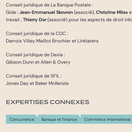
Conseil juridique de La Banque Postale :
Gide :
Jean-Emmanuel Skovron
(associé),
Christine Miles
e
travail ;
Thierry Dor
(associé) pour les aspects de droit inf
Conseil juridique de la CDC :
Darrois Villey Maillot Brochier et Linklaters
Conseil juridique de Dexia :
Gibson Dunn et Allen & Overy
Conseil juridique de SFIL :
Jones Day et Baker McKenzie
EXPERTISES CONNEXES
Concurrence
Banque et Finance
Commerce International