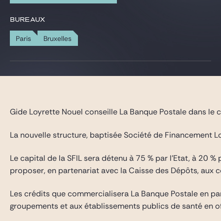
Gide Pro Bono et RSE
BUREAUX
Blog Real Estate
Paris
Bruxelles
Contact
Gide Loyrette Nouel conseille La Banque Postale dans le ca
La nouvelle structure, baptisée Société de Financement Local
Le capital de la SFIL sera détenu à 75 % par l’Etat, à 20 
proposer, en partenariat avec la Caisse des Dépôts, aux co
Les crédits que commercialisera La Banque Postale en parte
groupements et aux établissements publics de santé en off