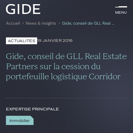
FR
Menu
Menu
Accueil
News & insights
Gide, conseil de GLL Real Estate Partners sur la cession du portefeuille logistique Corridor
Rechercher par
mots-clés
19 JANVIER 2016
ACTUALITÉS
Avocats
Gide, conseil de GLL Real Estate
Expertises
Partners sur la cession du
portefeuille logistique Corridor
Global
News & insights
EXPERTISE PRINCIPALE
Notre cabinet
Immobilier
Carrière