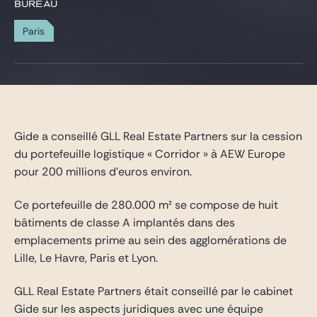
Gide Pro Bono et RSE
BUREAU
Blog Real Estate
Paris
Contact
Gide a conseillé GLL Real Estate Partners sur la cession
du portefeuille logistique « Corridor » à AEW Europe
pour 200 millions d’euros environ.
Ce portefeuille de 280.000 m² se compose de huit
bâtiments de classe A implantés dans des
emplacements prime au sein des agglomérations de
Lille, Le Havre, Paris et Lyon.
GLL Real Estate Partners était conseillé par le cabinet
Gide sur les aspects juridiques avec une équipe