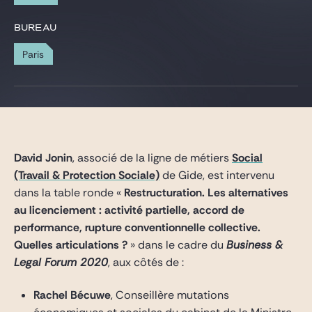
Gide Pro Bono et RSE
BUREAU
Blog Real Estate
Paris
Contact
David Jonin
, associé de la ligne de métiers
Social
(Travail & Protection Sociale)
de Gide, est intervenu
dans la table ronde «
Restructuration. Les alternatives
au licenciement : activité partielle, accord de
performance, rupture conventionnelle collective.
Quelles articulations ?
» dans le cadre du
Business &
Legal Forum 2020
, aux côtés de :
Rachel Bécuwe
, Conseillère mutations