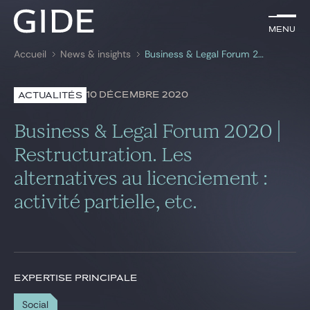
FR
Menu
Menu
Accueil
News & insights
Business & Legal Forum 2020 | Restructuration. Les alternatives au licenciement : activité partielle, etc.
Rechercher par
mots-clés
10 DÉCEMBRE 2020
ACTUALITÉS
Avocats
Business & Legal Forum 2020 |
Expertises
Restructuration. Les
alternatives au licenciement :
Global
activité partielle, etc.
News & insights
Notre cabinet
EXPERTISE PRINCIPALE
Carrière
Social