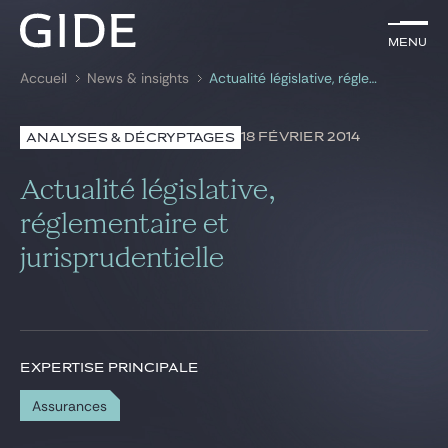
FR
Menu
Menu
Accueil
News & insights
Actualité législative, réglementaire et jurisprudentielle
Rechercher par
mots-clés
18 FÉVRIER 2014
ANALYSES & DÉCRYPTAGES
Avocats
Actualité législative,
Expertises
réglementaire et
jurisprudentielle
Global
News & insights
EXPERTISE PRINCIPALE
Notre cabinet
Assurances
Carrière