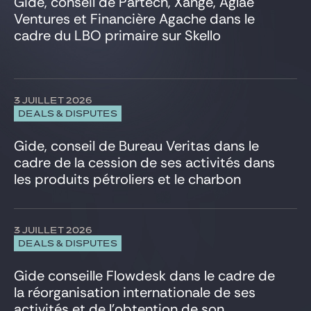
Gide, conseil de Partech, Xange, Aglaé
HealthTech et Life Sciences
Ventures et Financière Agache dans le
Immobilier
cadre du LBO primaire sur Skello
Infrastructure
Intelligence Artificielle
Investissements étrangers, FSR et FDI
IT, Digital et Cybersecurité
3 JUILLET 2026
LBO Sponsors
DEALS & DISPUTES
Marchés de capitaux
Médias et Communication
Gide, conseil de Bureau Veritas dans le
Private Equity
cadre de la cession de ses activités dans
Projets et Financement de projets
les produits pétroliers et le charbon
Propriété Intellectuelle
Réglementation UE et affaires publiques
Restructuring
3 JUILLET 2026
Services financiers
DEALS & DISPUTES
Social
Sport
Gide conseille Flowdesk dans le cadre de
Télécommunications
la réorganisation internationale de ses
Titrisation
activités et de l’obtention de son