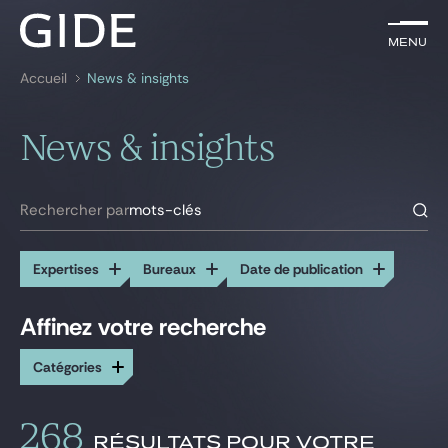
FR
Menu
Menu
Accueil
News & insights
Rechercher par
mots-clés
News & insights
Avocats
Expertises
Rechercher par
mots-clés
Global
Expertises
Bureaux
Date de publication
News & insights
Affinez votre recherche
Toutes les expertises
Tous les bureaux
Catégories
Actionnariat salarié
Alger
Notre cabinet
Arbitrage
Bruxelles
Assurances
Casablanca
Carrière
268
Banque et Finance
Dakar
RÉSULTATS POUR VOTRE
Actualités