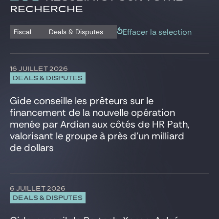
Gide Pro Bono et RSE
Commerce International
Istanbul
RECHERCHE
Analyses & décryptages
Concurrence
Londres
Blog Real Estate
Deals & Disputes
Conformité et Investigations internes
New York
Effacer la selection
Fiscal
Deals & Disputes
Contact
Contentieux civil et commercial
Paris
Contentieux de la régulation bancaire et financière
Shanghai
Corporate/Fusions-Acquisitions
Tunis
16 JUILLET 2026
Défense, aéronautique et spatial
Varsovie
DEALS & DISPUTES
Distribution et consommation
Données personnelles
Gide conseille les prêteurs sur le
Droit boursier
financement de la nouvelle opération
Droit pénal des affaires
menée par Ardian aux côtés de HR Path,
Droit public
valorisant le groupe à près d’un milliard
Energie et Ressources naturelles
de dollars
Environnement
ESG, RSE, Durabilité
Executives & Management Packages
Financements structurés
6 JUILLET 2026
Fintech, Blockchain et Web3
DEALS & DISPUTES
Fiscal
Fonds d’investissement