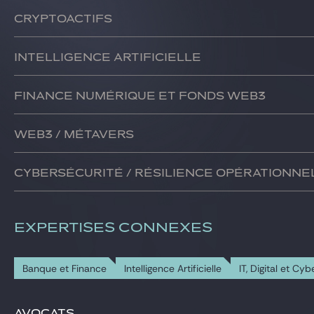
Nous aidons nos clients à concevoir, mettre en place, lanc
Cryptoactifs
Nous guidons nos clients dans la conception, la mise en pla
Intelligence artificielle
Nous assistons nos clients dans la conception, la mise en pla
Finance numérique et fonds Web3
N
ous accompagnons nos clients dans la conception, la mise 
Web3 / Métavers
Nous soutenons nos clients dans la conception, la mise en
Cybersécurité / Résilience opérationne
En collaboration avec les équipes IP/TMT du cabinet, nous 
EXPERTISES CONNEXES
Banque et Finance
Intelligence Artificielle
IT, Digital et Cy
Avocats