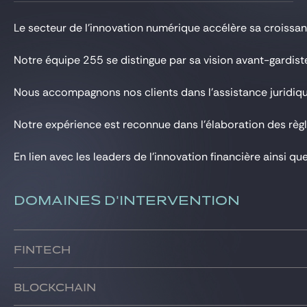
Gide Pro Bono et RSE
Le secteur de l’innovation numérique accélère sa croissanc
Blog Real Estate
Contact
Notre équipe 255 se distingue par sa vision avant-gardis
Nous accompagnons nos clients dans l’assistance juridique 
Notre expérience est reconnue dans l’élaboration des règle
En lien avec les leaders de l’innovation financière ainsi 
DOMAINES D'INTERVENTION
Fintech
Nous conseillons nos clients dans la conception, la mise e
Blockchain