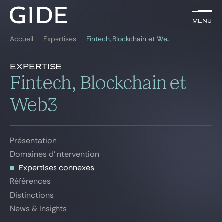
FR
Menu
Menu
Accueil
Expertises
Fintech, Blockchain et Web3
Rechercher par
mots-clés
Expertises connexes
Expertise
Présentation
Fintech, Blockchain et
Avocats
Domaines d'intervention
Web3
Expertises connexes
Expertises
Références
Global
Distinctions
Présentation
News & insights
Domaines d'intervention
News & Insights
Expertises connexes
Références
Notre cabinet
Distinctions
News & Insights
Carrière