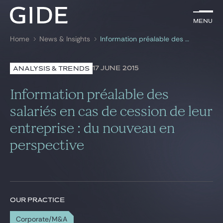
EN
Menu
Menu
Home
News & Insights
Information préalable des salariés en cas de cession de leur entreprise : du nouveau en perspective
Search by
keywords
17 JUNE 2015
ANALYSIS & TRENDS
Lawyers
Information préalable des
Practices
salariés en cas de cession de leur
entreprise : du nouveau en
Global
perspective
News & Insights
Our firm
OUR PRACTICE
Career
Corporate/M&A