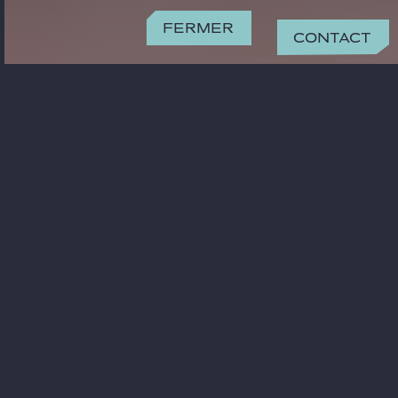
Fermer
Contact
CONTACT
yasmine.tanji@gide.com
+33 01 40 75 36 85
BUREAU
Paris
15 rue de Laborde
75008 Paris