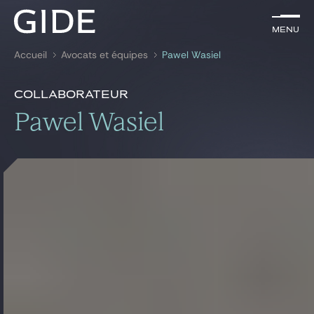
FR
Menu
Menu
Accueil
Avocats et équipes
Pawel Wasiel
Rechercher par
mots-clés
Présentation
Pawel Wasiel
Collaborateur
Présentation
Pawel Wasiel
Avocats
Références
Expertises
Global
News & insights
Notre cabinet
Carrière