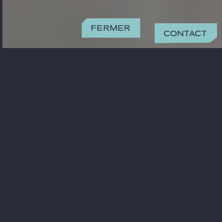
Fermer
Contact
CONTACT
pawel.wasiel@gide.com
+48 22 344 00 23
BUREAU
Varsovie
Metropolitan Building Plac Pilsudskiego
1 00-078 Warszawa