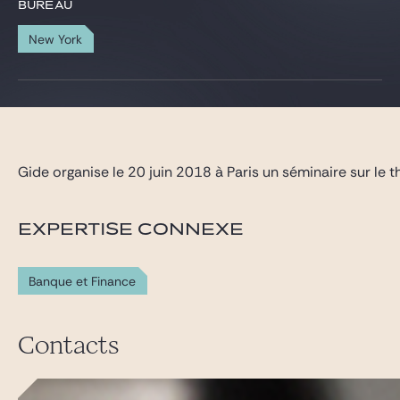
Gide Pro Bono et RSE
BUREAU
Blog Real Estate
New York
Contact
Gide organise le 20 juin 2018 à Paris un séminaire sur le
EXPERTISE CONNEXE
Banque et Finance
Contacts