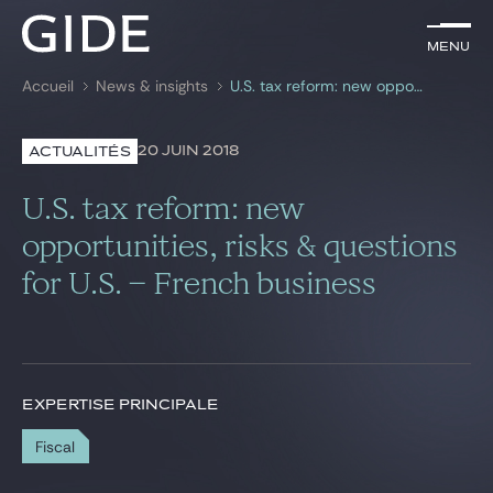
FR
Menu
Menu
Accueil
News & insights
U.S. tax reform: new opportunities, risks & questions for U.S. – French business
Rechercher par
mots-clés
20 JUIN 2018
ACTUALITÉS
Avocats
U.S. tax reform: new
Expertises
opportunities, risks & questions
for U.S. – French business
Global
News & insights
EXPERTISE PRINCIPALE
Notre cabinet
Fiscal
Carrière