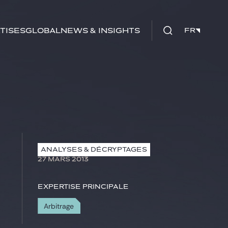
tises
Global
News & insights
FR
FR
ANALYSES & DÉCRYPTAGES
27 MARS 2013
Expertise principale
Arbitrage