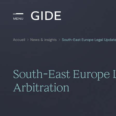
Menu
Menu
Accueil
News & insights
South-East Europe Legal Update 
Rechercher par
mots-clés
South-East Europe 
Arbitration