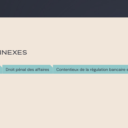
NNEXES
Droit pénal des affaires
Contentieux de la régulation bancaire e