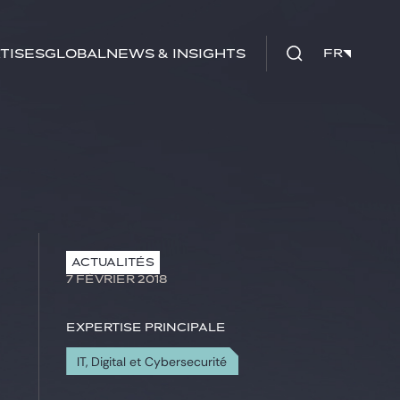
tises
Global
News & insights
FR
FR
ACTUALITÉS
7 FÉVRIER 2018
Expertise principale
IT, Digital et Cybersecurité