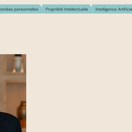
onnées personnelles
Propriété Intellectuelle
Intelligence Artificie