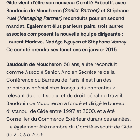
Gide vient d’élire son nouveau Comité Exécutif, avec
Gide Pro Bono et RSE
Baudouin de Moucheron
(Senior Partner)
et Stéphane
Blog Real Estate
Puel
(Managing Partner)
reconduits pour un second
Contact
mandat. Egalement élus par leurs pairs, trois autres
associés composent la nouvelle équipe dirigeante :
Laurent Modave, Nadège Nguyen et Stéphane Vernay.
Ce comité prendra ses fonctions en janvier 2015.
Baudouin de Moucheron
, 58 ans, a été reconduit
comme Associé Senior. Ancien Secrétaire de la
Conférence du Barreau de Paris, il est l’un des
principaux spécialistes français du contentieux
relevant du droit social et du droit pénal du travail.
Baudouin de Moucheron a fondé et dirigé le bureau
d’Istanbul de Gide entre 1997 et 2000, et a été
Conseiller du Commerce Extérieur durant ces années.
Il a également été membre du Comité exécutif de Gide
de 2003 à 2005.