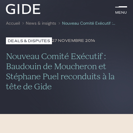
FR
Menu
Menu
Accueil
News & insights
Nouveau Comité Exécutif : Baudouin de Moucheron et Stéphane Puel reconduits à la tête de Gide
Rechercher par
mots-clés
27 NOVEMBRE 2014
DEALS & DISPUTES
Avocats
Nouveau Comité Exécutif :
Expertises
Baudouin de Moucheron et
Stéphane Puel reconduits à la
Global
tête de Gide
News & insights
Notre cabinet
Carrière