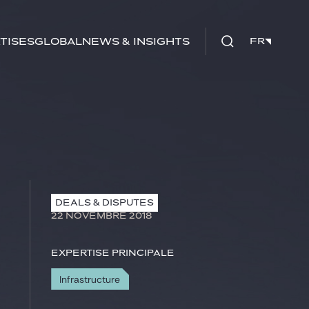
tises
Global
News & insights
FR
FR
DEALS & DISPUTES
22 NOVEMBRE 2018
Expertise principale
Infrastructure