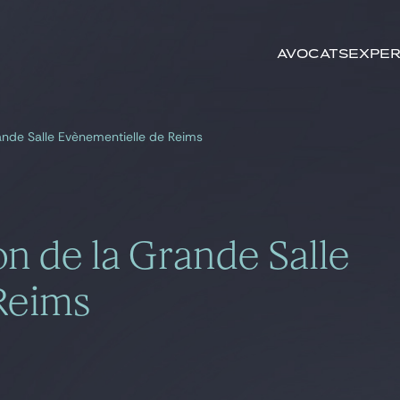
Rechercher par
mots-clés
Avocats
Exper
ande Salle Evènementielle de Reims
on de la Grande Salle
Reims