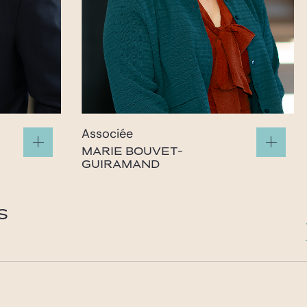
Associée
MARIE BOUVET-
GUIRAMAND
bouvet-guiramand@gide.com
S