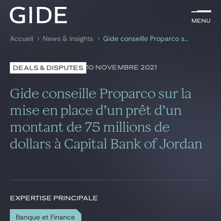
FR
Menu
Menu
Accueil
News & insights
Gide conseille Proparco sur la mise en place d’un prêt d’un montant de 75 millions de dollars à Capital Bank of Jordan
Rechercher par
mots-clés
10 NOVEMBRE 2021
DEALS & DISPUTES
Avocats
Gide conseille Proparco sur la
Expertises
mise en place d’un prêt d’un
montant de 75 millions de
Global
dollars à Capital Bank of Jordan
News & insights
Notre cabinet
EXPERTISE PRINCIPALE
Carrière
Banque et Finance