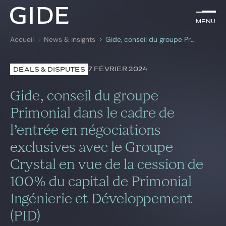
FR
Menu
Menu
Accueil
News & insights
Gide, conseil du groupe Primonial dans le cadre de l’entrée en négociations exclusives avec le Groupe Crystal en vue de la cession de 100% du capital de Primonial Ingénierie et Développement (PID)
Rechercher par
mots-clés
7 FÉVRIER 2024
DEALS & DISPUTES
Avocats
Gide, conseil du groupe
Expertises
Primonial dans le cadre de
l’entrée en négociations
Global
exclusives avec le Groupe
News & insights
Crystal en vue de la cession de
100% du capital de Primonial
Notre cabinet
Ingénierie et Développement
Carrière
(PID)