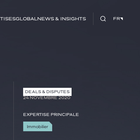
tises
Global
News & insights
FR
FR
DEALS & DISPUTES
24 NOVEMBRE 2020
Expertise principale
Immobilier