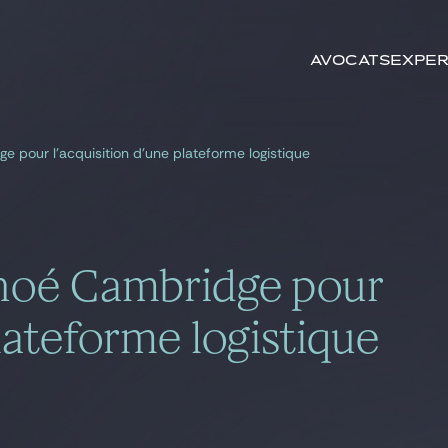
Rechercher par
mots-clés
Avocats
Exper
e pour l’acquisition d’une plateforme logistique
nhoé Cambridge pour
plateforme logistique