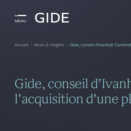
Menu
Menu
Accueil
News & insights
Gide, conseil d’Ivanhoé Cambridg
Rechercher par
mots-clés
Gide, conseil d’Iva
l’acquisition d’une 