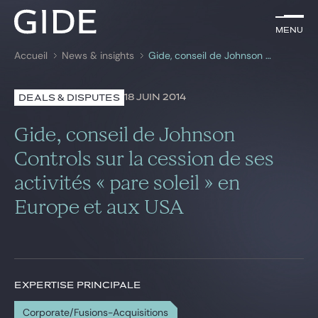
FR
Menu
Menu
Accueil
News & insights
Gide, conseil de Johnson Controls sur la cession de ses activités « pare soleil » en Europe et aux USA
Rechercher par
mots-clés
18 JUIN 2014
DEALS & DISPUTES
Avocats
Gide, conseil de Johnson
Expertises
Controls sur la cession de ses
activités « pare soleil » en
Global
Europe et aux USA
News & insights
Notre cabinet
EXPERTISE PRINCIPALE
Carrière
Corporate/Fusions-Acquisitions