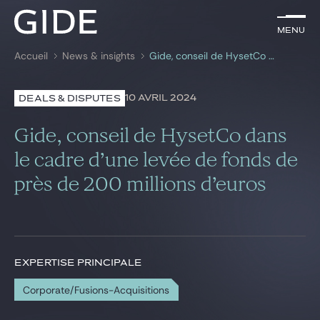
FR
Menu
Menu
Accueil
News & insights
Gide, conseil de HysetCo dans le cadre d’une levée de fonds de près de 200 millions d’euros
Rechercher par
mots-clés
10 AVRIL 2024
DEALS & DISPUTES
Avocats
Gide, conseil de HysetCo dans
Expertises
le cadre d’une levée de fonds de
près de 200 millions d’euros
Global
News & insights
EXPERTISE PRINCIPALE
Notre cabinet
Corporate/Fusions-Acquisitions
Carrière