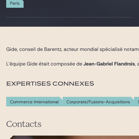
Gide Pro Bono et RSE
Paris
Blog Real Estate
Contact
Gide, conseil de Barentz, acteur mondial spécialisé notamm
L’équipe Gide était composée de
Jean-Gabriel Flandrois
,
EXPERTISES CONNEXES
Commerce International
Corporate/Fusions-Acquisitions
Contacts