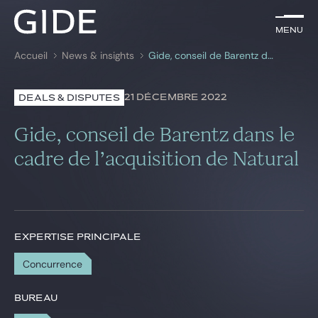
FR
Menu
Menu
Accueil
News & insights
Gide, conseil de Barentz dans le cadre de l’acquisition de Natural
Rechercher par
mots-clés
21 DÉCEMBRE 2022
DEALS & DISPUTES
Avocats
Gide, conseil de Barentz dans le
Expertises
cadre de l’acquisition de Natural
Global
News & insights
EXPERTISE PRINCIPALE
Concurrence
Notre cabinet
Carrière
BUREAU