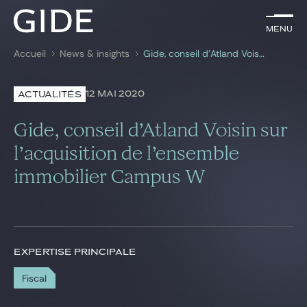
FR
Menu
Menu
Accueil
News & insights
Gide, conseil d’Atland Voisin sur l’acquisition de l’ensemble immobilier Campus W
Rechercher par
mots-clés
12 MAI 2020
ACTUALITÉS
Avocats
Gide, conseil d’Atland Voisin sur
Expertises
l’acquisition de l’ensemble
immobilier Campus W
Global
News & insights
EXPERTISE PRINCIPALE
Notre cabinet
Fiscal
Carrière