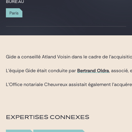
Gide Pro Bono et RSE
BUREAU
Blog Real Estate
Paris
Contact
Gide a conseillé Atland Voisin dans le cadre de l’acquisit
L’équipe Gide était conduite par
Bertrand Oldra
, associé,
L’Office notariale Cheuvreux assistait également l’acquére
EXPERTISES CONNEXES