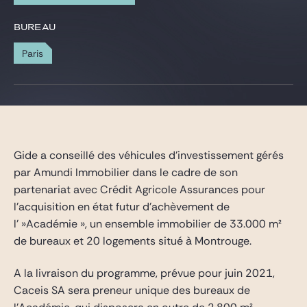
Gide Pro Bono et RSE
BUREAU
Blog Real Estate
Paris
Contact
Gide a conseillé des véhicules d’investissement gérés
par Amundi Immobilier dans le cadre de son
partenariat avec Crédit Agricole Assurances pour
l’acquisition en état futur d’achèvement de
l' »Académie », un ensemble immobilier de 33.000 m²
de bureaux et 20 logements situé à Montrouge.
A la livraison du programme, prévue pour juin 2021,
Caceis SA sera preneur unique des bureaux de