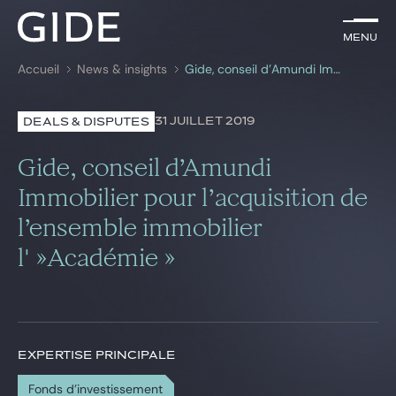
FR
Menu
Menu
Accueil
News & insights
Gide, conseil d’Amundi Immobilier pour l’acquisition de l’ensemble immobilier l' »Académie »
Rechercher par
mots-clés
31 JUILLET 2019
DEALS & DISPUTES
Avocats
Gide, conseil d’Amundi
Expertises
Immobilier pour l’acquisition de
l’ensemble immobilier
Global
l' »Académie »
News & insights
Notre cabinet
EXPERTISE PRINCIPALE
Carrière
Fonds d'investissement